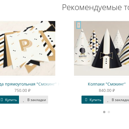
Рекомендуемые т
Смокинг" Happy birthday
Колпаки "Смокинг"
Короб
840.00 ₽
адки
Купить
В закладки