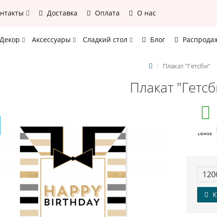
онтакты
Доставка
Оплата
О нас
Декор
Аксессуары
Сладкий стол
Блог
Распрода
Плакат "Гетсби"
Плакат "Гетсб
120
К