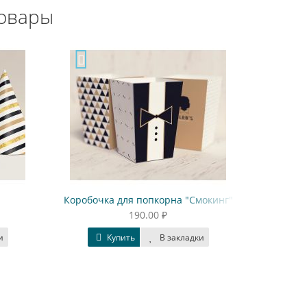
овары
очка для попкорна "Смокинг"
Гирлянда-круги "Монохром.
190.00 ₽
270.00 ₽
Купить
В закладки
Купить
В заклад