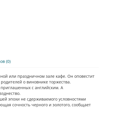
в (0)
ной или праздничном зале кафе. Он оповестит
у родителей о виновнике торжества.
 приглашенных с английским. А
азднество.
шей эпохи не сдерживаемого условностями
яющая сочность черного и золотого, сообщает