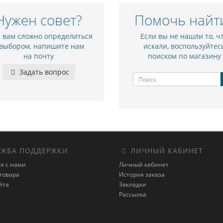
Нужен совет?
Помочь найт
и вам сложно определиться
Если вы не нашли то, ч
 выбором, напишите нам
искали, воспользуйтес
на почту
поиском по магазину
Задать вопрос
ЖБА ПОДДЕРЖКИ
ЛИЧНЫЙ КАБИНЕТ
я с нами
Личный кабинет
товара
История заказа
йта
Закладки
Рассылка