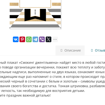
Описание
Отзыво
ный плакат «Смокинг джентльмена» найдет место в любой гости
о поводе организации вечеринки, покажет всю теплоту и забот
ельные надписи, выполненные на двух языках, ознакомят юных
ождающим еще раз напомнит о стиле, в котором происходит пр
ческий черный в сочетании с белым и золотым – символы ушед
ания своего богатства и достатка. Тонкая штриховка, разбавл
 легкость, так необходимую для восприятия детьми.
перы в форме звезды.
ите праздник важной деталью!