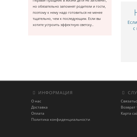
Первый праздник в жизни дети не запомнят,
но обязательно запомнят родители и гости,
поэтому к нему надо готовиться не менее
тщательно, чем к последующим. Если вы
Есл
хотите устроить эффектную светску..
с
ИНФОРМАЦИЯ
СЛУ
О нас
Связатьс
Доставка
Возврат 
Оплата
Карта са
Политика конфиденциальности