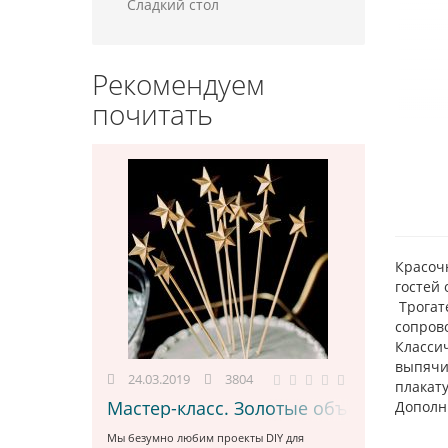
Сладкий стол
Рекомендуем
почитать
Красоч
гостей 
Трогат
сопров
Класси
выпячив
24.03.2019
3804
плакату
Мастер-класс. Золотые объемные топ
Дополн
Мы безумно любим проекты DIY для