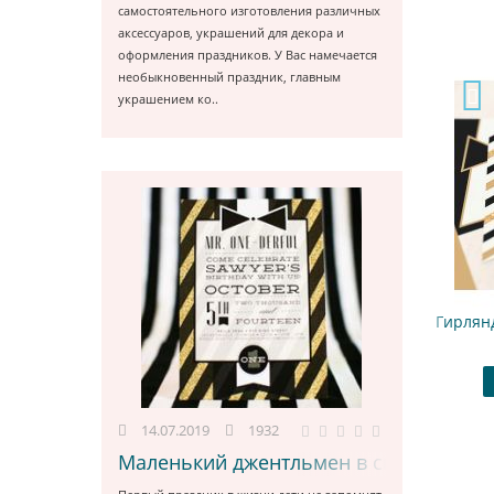
самостоятельного изготовления различных
аксессуаров, украшений для декора и
оформления праздников. У Вас намечается
необыкновенный праздник, главным
украшением ко..
абор для капкейков "Смокинг"
Гирлянда прямоугольная "
480.00 ₽
750.00 ₽
Купить
В закладки
Купить
В закл
14.07.2019
1932
Маленький джентльмен в смокинге