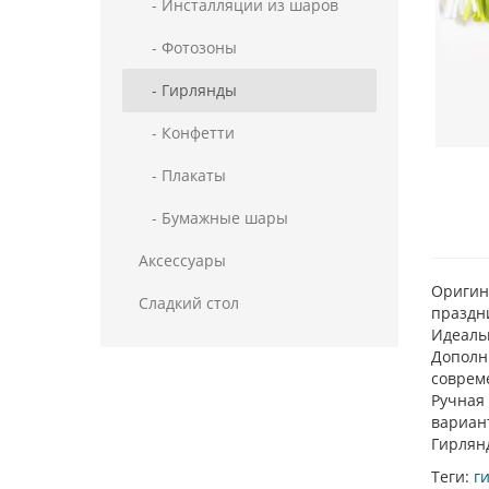
- Инсталляции из шаров
- Фотозоны
- Гирлянды
- Конфетти
- Плакаты
- Бумажные шары
Аксессуары
Оригин
Сладкий стол
праздни
Идеаль
Дополн
соврем
Ручная 
вариан
Гирлянд
Теги:
г