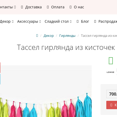
онтакты
Доставка
Оплата
О нас
Декор
Аксессуары
Сладкий стол
Блог
Распрода
Декор
Гирлянды
Тассел гирлянда из к
Тассел гирлянда из кисточек
700
К