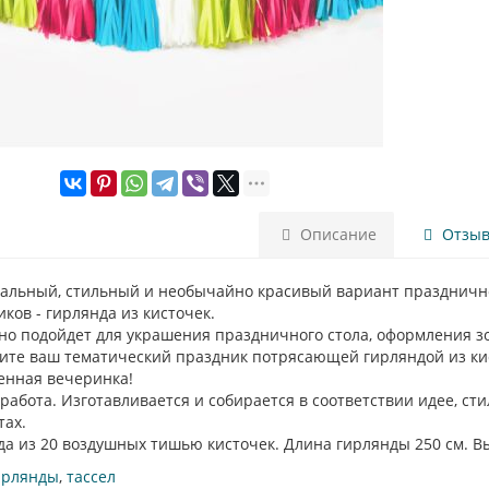
Описание
Отзыво
альный, стильный и необычайно красивый вариант празднично
ков - гирлянда из кисточек.
но подойдет для украшения праздничного стола, оформления зо
ите ваш тематический праздник потрясающей гирляндой из кист
енная вечеринка!
работа. Изготавливается и собирается в соответствии идее, с
тах.
а из 20 воздушных тишью кисточек. Длина гирлянды 250 см. Выс
ирлянды
,
тассел