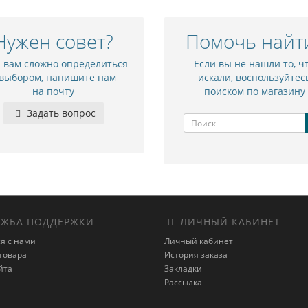
Нужен совет?
Помочь найт
и вам сложно определиться
Если вы не нашли то, ч
 выбором, напишите нам
искали, воспользуйтес
на почту
поиском по магазину
Задать вопрос
ЖБА ПОДДЕРЖКИ
ЛИЧНЫЙ КАБИНЕТ
я с нами
Личный кабинет
товара
История заказа
йта
Закладки
Рассылка