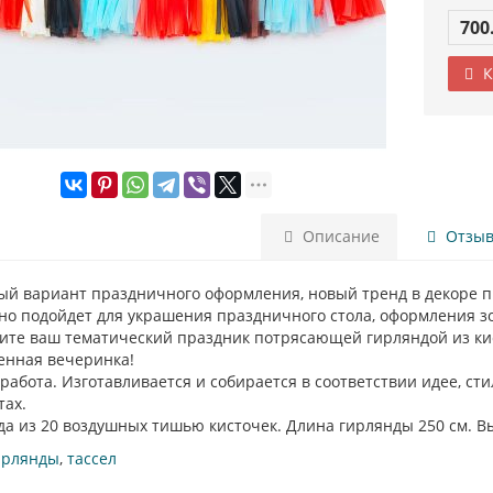
700
К
Описание
Отзыво
й вариант праздничного оформления, новый тренд в декоре пр
но подойдет для украшения праздничного стола, оформления зо
ите ваш тематический праздник потрясающей гирляндой из кист
енная вечеринка!
работа. Изготавливается и собирается в соответствии идее, с
тах.
а из 20 воздушных тишью кисточек. Длина гирлянды 250 см. Выс
ирлянды
,
тассел