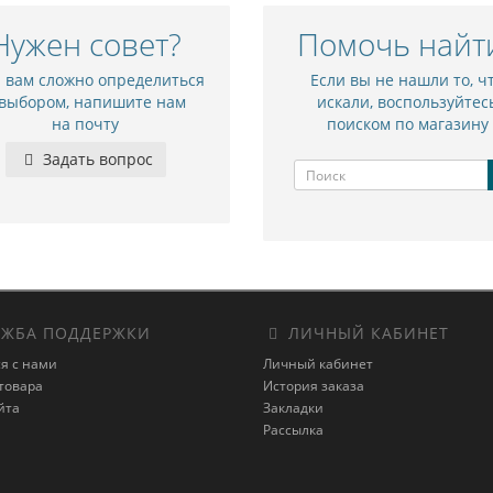
Нужен совет?
Помочь найт
и вам сложно определиться
Если вы не нашли то, ч
 выбором, напишите нам
искали, воспользуйтес
на почту
поиском по магазину
Задать вопрос
ЖБА ПОДДЕРЖКИ
ЛИЧНЫЙ КАБИНЕТ
я с нами
Личный кабинет
товара
История заказа
йта
Закладки
Рассылка