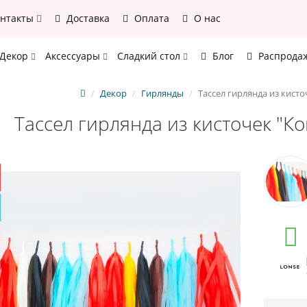
онтакты
Доставка
Оплата
О нас
Декор
Аксессуары
Сладкий стол
Блог
Распрода
Декор
Гирлянды
Тассел гирлянда из кист
Тассел гирлянда из кисточек "К