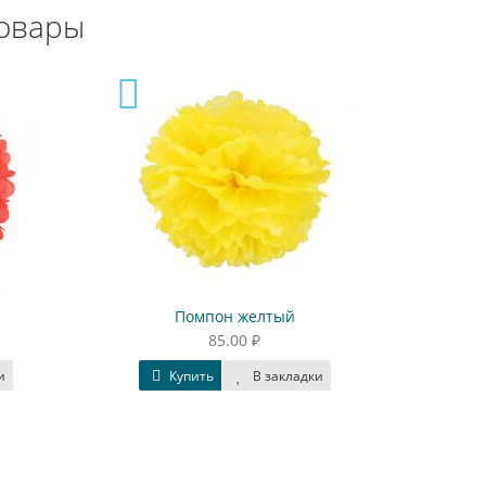
овары
Помпон желтый
Колпаки
85.00 ₽
и
Купить
В закладки