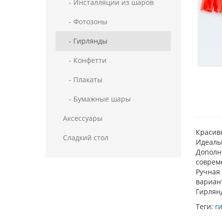
- Инсталляции из шаров
- Фотозоны
- Гирлянды
- Конфетти
- Плакаты
- Бумажные шары
Аксессуары
Красивы
Сладкий стол
Идеаль
Дополн
соврем
Ручная 
вариан
Гирлянд
Теги:
г