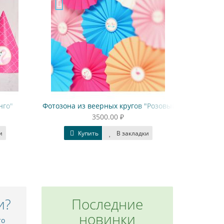
нго"
Фотозона из веерных кругов "Розовый фламинго"
Этикетки
3500.00 ₽
и
Купить
В закладки
и?
Последние
новинки
то