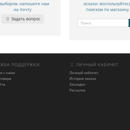
 выбором, напишите нам
искали, воспользуйтес
на почту
поиском по магазину
Задать вопрос
ЖБА ПОДДЕРЖКИ
ЛИЧНЫЙ КАБИНЕТ
я с нами
Личный кабинет
товара
История заказа
йта
Закладки
Рассылка