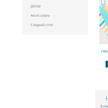
Декор
Аксессуары
Сладкий стол
Набор для капкейков "Розовый фламинго"
Гир
480.00 ₽
Купить
В закладки
Есл