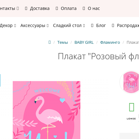
онтакты
Доставка
Оплата
О нас
Декор
Аксессуары
Сладкий стол
Блог
Распрода
Темы
BABY GIRL
Фламинго
Плака
Плакат "Розовый ф