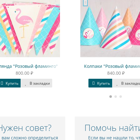
лянда "Розовый фламинго"
Колпаки "Розовый флами
800.00 ₽
840.00 ₽
Купить
В закладки
Купить
В закладк
Нужен совет?
Помочь найт
и вам сложно определиться
Если вы не нашли то, ч