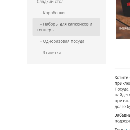
Сладкий стол
- Коробочки
- Наборы для капкейков и
топперы
- Одноразовая посуда
- Этикетки
Хотите
приключ
Посуда,
найдете
притяг
долго б
Забавны
подзорн
Теги:
п