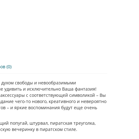
в (0)
й духом свободы и невообразимыми
ие удивить и исключительно Ваша фантазия!
е аксессуары с соответствующей символикой – Вы
здание чего-то нового, креативного и невероятно
ов – и яркие воспоминания будут еще очень
ий попугай, штурвал, пиратская треуголка,
скую вечеринку в пиратском стиле.