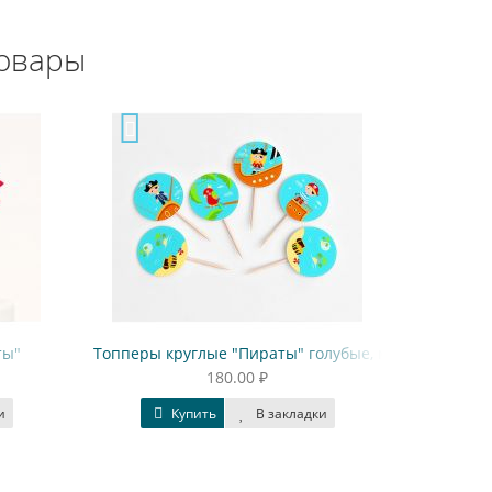
овары
ты"
Топперы круглые "Пираты" голубые, мини
Топперы к
180.00 ₽
и
Купить
В закладки