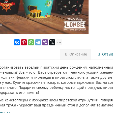
Описание
Отзыво
 организовать веселый пиратский день рождения, наполненны
ениями? Все, что от Вас потребуется – немного усилий, желан
 колпаки, флажки и гирлянды в пиратском стиле, а также други
 у нас. Купите красочные товары, которые вдохновят Вас на со
ательного. Подарите своему ребенку настоящий праздник пират
удоражить его память!
е кейктопперы с изображением пиратской атрибутики: говорящ
ая труба - украсят ваш праздничный стол и дополнят тематиче
ираты