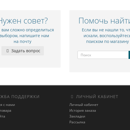
Нужен совет?
Помочь найт
и вам сложно определиться
Если вы не нашли то, ч
 выбором, напишите нам
искали, воспользуйтес
на почту
поиском по магазину
Задать вопрос
ЖБА ПОДДЕРЖКИ
ЛИЧНЫЙ КАБИНЕТ
я с нами
Личный кабинет
товара
История заказа
йта
Закладки
Рассылка