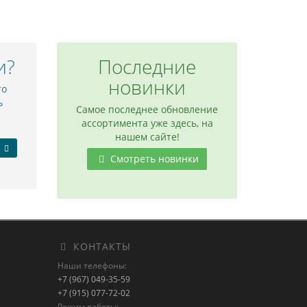
и?
Последние
новинки
то
ь
Самое последнее обновление
ассортимента уже здесь, на
нашем сайте!
Смотреть новинки
КОНТАКТЫ
Наши телефоны:
+7 (967) 049-35-59
+7 (915) 077-72-02
Режим работы: