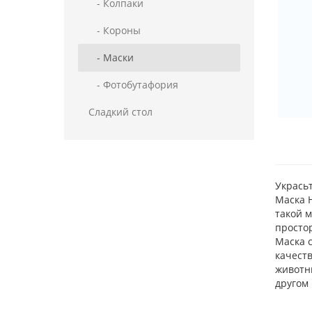
- Колпаки
- Короны
- Маски
- Фотобутафория
Сладкий стол
Укрась
Маска Н
такой м
простор
Маска с
качеств
животн
другом