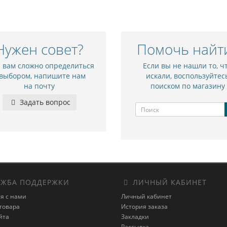
Нужен совет?
Помочь найт
и вам сложно определиться
Если вы не нашли то, ч
 выбором, напишите нам
искали, воспользуйтес
на почту
поиском по магазину
Задать вопрос
ЖБА ПОДДЕРЖКИ
ЛИЧНЫЙ КАБИНЕТ
я с нами
Личный кабинет
товара
История заказа
йта
Закладки
Рассылка