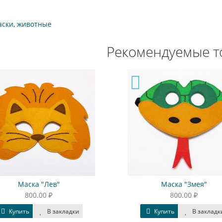
аски
,
животные
Рекомендуемые т
Маска "Лев"
Маска "Змея"
800.00 ₽
800.00 ₽
Купить
В закладки
Купить
В закладк