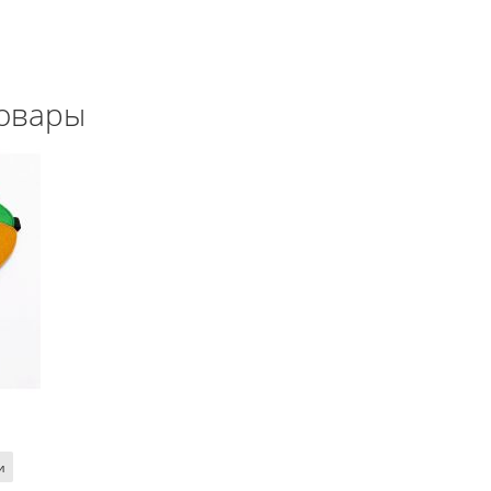
овары
и