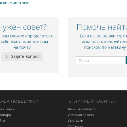
аски
,
животные
Нужен совет?
Помочь найт
и вам сложно определиться
Если вы не нашли то, ч
 выбором, напишите нам
искали, воспользуйтес
на почту
поиском по магазину
Задать вопрос
ЖБА ПОДДЕРЖКИ
ЛИЧНЫЙ КАБИНЕТ
я с нами
Личный кабинет
товара
История заказа
йта
Закладки
Рассылка