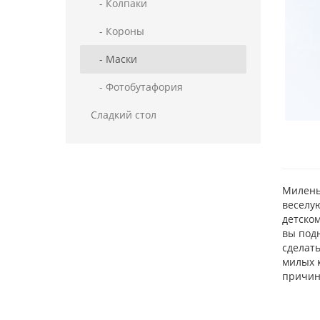
- Колпаки
- Короны
- Маски
- Фотобутафория
Сладкий стол
Миленьк
веселую
детском
вы под
сделат
милых к
причиня