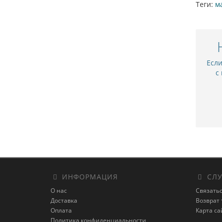
Теги:
м
Есл
с
ИНФОРМАЦИЯ
СЛУ
О нас
Связатьс
Доставка
Возврат 
Оплата
Карта са
Политика конфиденциальности