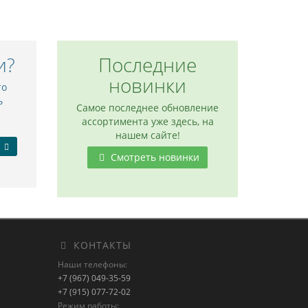
и?
Последние
новинки
то
ь
Самое последнее обновление
ассортимента уже здесь, на
нашем сайте!
Смотреть новинки
КОНТАКТЫ
Наши телефоны:
+7 (967) 049-35-59
+7 (915) 077-72-02
Режим работы: