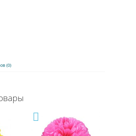
в (0)
овары