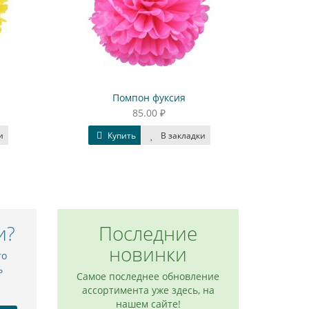
Помпон фуксия
Гирлянд
85.00 ₽
Купить
В закладки
Куп
и?
Последние
новинки
то
ь
Самое последнее обновление
ассортимента уже здесь, на
нашем сайте!