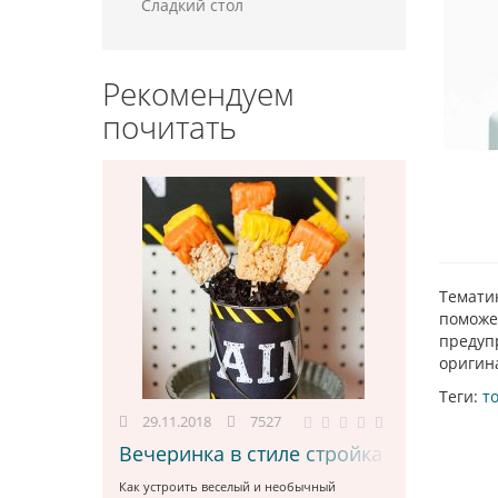
Сладкий стол
Рекомендуем
почитать
Темати
поможет
предупр
оригин
Теги:
т
29.11.2018
7527
Вечеринка в стиле стройка
Как устроить веселый и необычный