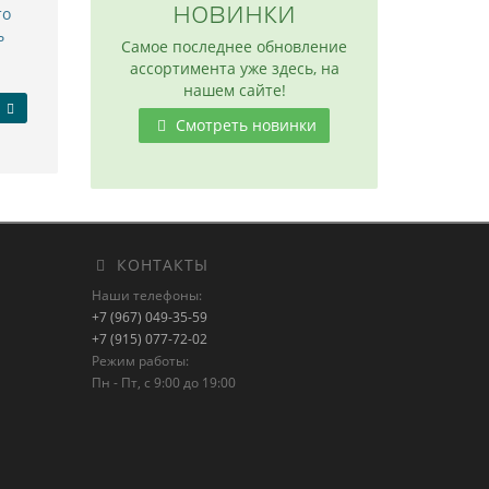
новинки
то
ь
Самое последнее обновление
ассортимента уже здесь, на
нашем сайте!
Смотреть новинки
КОНТАКТЫ
Наши телефоны:
+7 (967) 049-35-59
+7 (915) 077-72-02
Режим работы:
Пн - Пт, с 9:00 до 19:00