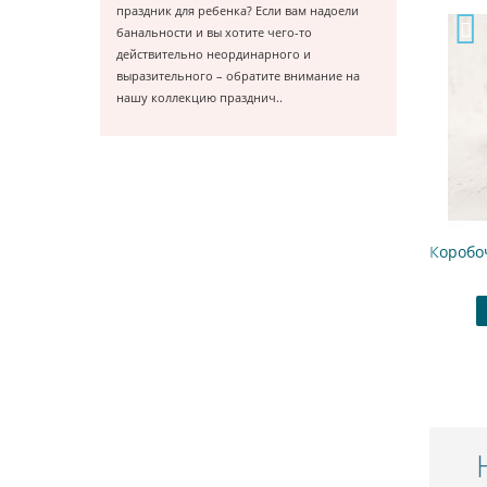
праздник для ребенка? Если вам надоели
банальности и вы хотите чего-то
действительно неординарного и
выразительного – обратите внимание на
нашу коллекцию празднич..
Гирлянда "Стройка" С днем рождения
Коробочка для попк
800.00 ₽
190.00
Купить
В закладки
Купить