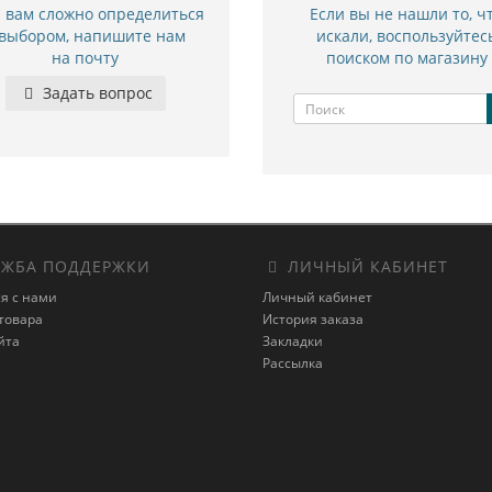
и вам сложно определиться
Если вы не нашли то, ч
 выбором, напишите нам
искали, воспользуйтес
на почту
поиском по магазину
Задать вопрос
ЖБА ПОДДЕРЖКИ
ЛИЧНЫЙ КАБИНЕТ
я с нами
Личный кабинет
товара
История заказа
йта
Закладки
Рассылка