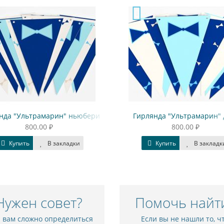
нда "Ультрамарин" ньюбери
Гирлянда "Ультрамарин" 
800.00 ₽
800.00 ₽
Купить
В закладки
Купить
В закладк
Нужен совет?
Помочь найт
и вам сложно определиться
Если вы не нашли то, ч