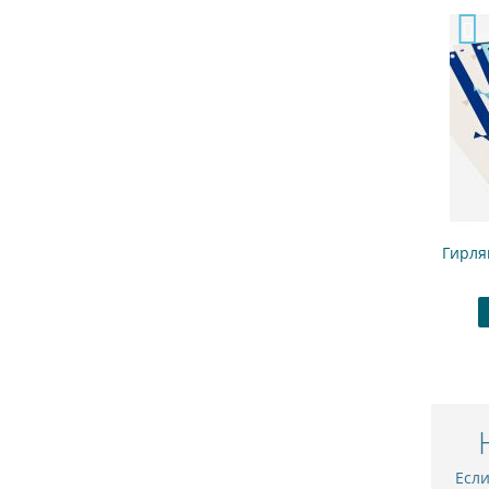
Гирля
Есл