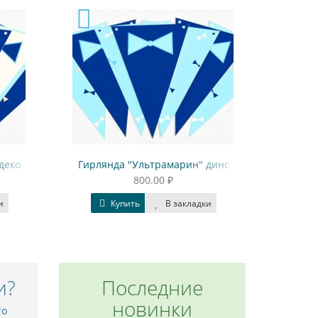
деко
Гирлянда "Ультрамарин" динс
800.00 ₽
и
Купить
В закладки
и?
Последние
новинки
то