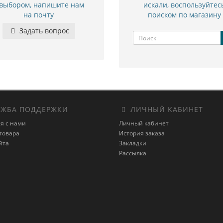
 выбором, напишите нам
искали, воспользуйтес
на почту
поиском по магазину
Задать вопрос
ЖБА ПОДДЕРЖКИ
ЛИЧНЫЙ КАБИНЕТ
я с нами
Личный кабинет
товара
История заказа
йта
Закладки
Рассылка