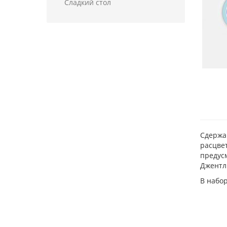
Сладкий стол
Сдержа
расцвет
предусм
Джентл
В набо