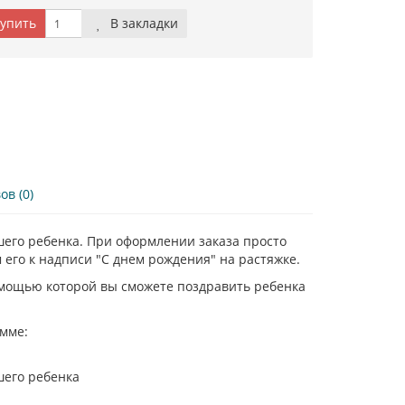
упить
В закладки
в (0)
шего ребенка. При оформлении заказа просто
 его к надписи "С днем рождения" на растяжке.
омощью которой вы сможете поздравить ребенка
амме:
шего ребенка