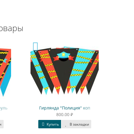
овары
Гирлянда "Полиция" коп
Колпаки "Пол
800.00 ₽
84
Купить
В закладки
Купить