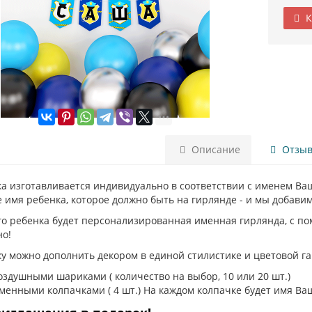
К
Описание
Отзыво
ка изготавливается индивидуально в соответствии с именем Ва
 имя ребенка, которое должно быть на гирлянде - и мы добавим
го ребенка будет персонализированная именная гирлянда, с п
но!
у можно дополнить декором в единой стилистике и цветовой г
оздушными шариками ( количество на выбор, 10 или 20 шт.)
ка в стиле полиция
менными колпачками ( 4 шт.) На каждом колпачке будет имя Ва