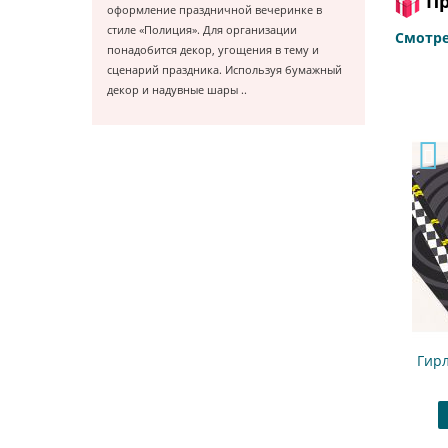
Пр
оформление праздничной вечеринке в
стиле «Полиция». Для организации
Смотре
понадобится декор, угощения в тему и
сценарий праздника. Используя бумажный
декор и надувные шары ..
Колпаки "Полиция" лента
Гирлянда "
840.00 ₽
Купить
В закладки
Купит