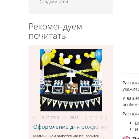
Сладкий стол
Рекомендуем
почитать
Растяж
укажите
У ваше
особен
Растяжк
12.12.2019
2818
В
Оформление дня рождения для мальчи
И
Мальчишкам обязательно понравится