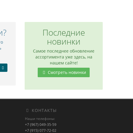
и?
Последние
новинки
то
ь
Самое последнее обновление
ассортимента уже здесь, на
нашем сайте!
Смотреть новинки
КОНТАКТЫ
Наши телефоны:
+7 (967) 049-35-59
+7 (915) 077-72-02