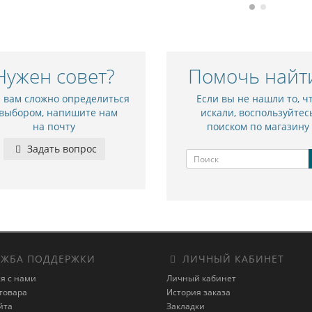
Нужен совет?
Помочь найт
и вам сложно определиться
Если вы не нашли то, ч
 выбором, напишите нам
искали, воспользуйтес
на почту
поиском по магазину
Задать вопрос
ЖБА ПОДДЕРЖКИ
ЛИЧНЫЙ КАБИНЕТ
я с нами
Личный кабинет
товара
История заказа
йта
Закладки