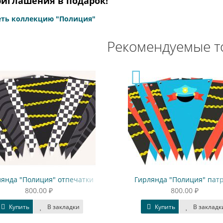
иглашения в подарок!
ть коллекцию "Полиция"
Рекомендуемые т
Полиция" отпечатки
Гирлянда "Полиция" патруль
800.00 ₽
800.00 ₽
ь
В закладки
Купить
В закладки