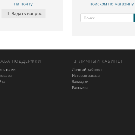
на почту
поиском по магазину
Задать вопрос
ЖБА ПОДДЕРЖКИ
ЛИЧНЫЙ КАБИНЕТ
я с нами
Личный кабинет
товара
История заказа
йта
Закладки
Рассылка