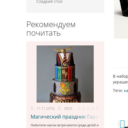
Сладкий стол
Рекомендуем
почитать
В набо
украше
Теги:
к
11.11.2018
6925
Магический праздник Гарри Поттер
Любители магии встречаются среди детей и