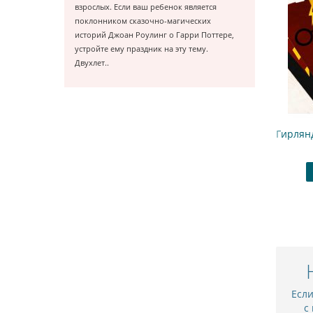
взрослых. Если ваш ребенок является
поклонником сказочно-магических
историй Джоан Роулинг о Гарри Поттере,
устройте ему праздник на эту тему.
Двухлет..
Плакат 120х100 см "Гарри Поттер", галстук
Гирлянд
3500.00 ₽
Купить
В закладки
Есл
с