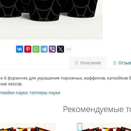
Описание
Отзыво
ре 6 формочек для украшения пирожных, маффинов, капкейков б
ния кексов.
апкейки пауки
,
топперы пауки
Рекомендуемые т