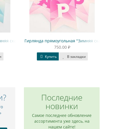
няя сказка" Happy birthday, голубая
Гирлянда прямоугольная "Зимняя сказка" Happy bi
750.00 ₽
ки
Купить
В закладки
и?
Последние
новинки
то
ь
Самое последнее обновление
ассортимента уже здесь, на
нашем сайте!