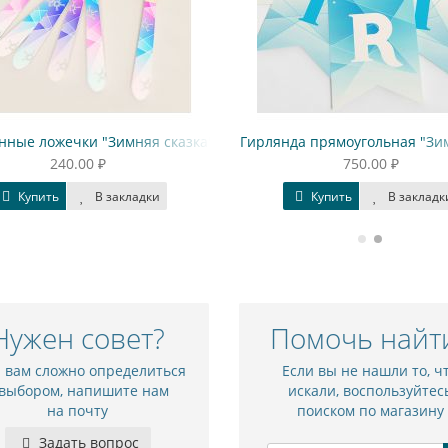
нные ложечки "Зимняя сказка" градиент
Гирлянда прямоугольная "Зим
240.00 ₽
750.00 ₽
Купить
В закладки
Купить
В заклад
Нужен совет?
Помочь найт
и вам сложно определиться
Если вы не нашли то, ч
 выбором, напишите нам
искали, воспользуйтес
на почту
поиском по магазину
Задать вопрос