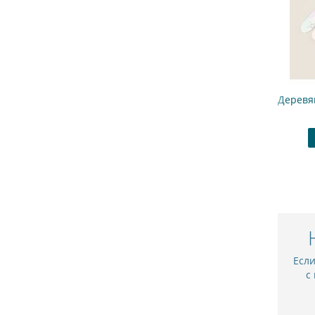
Деревянные ложечки "Зимняя сказка" омбре
Деревя
240.00 ₽
Купить
В закладки
Есл
с