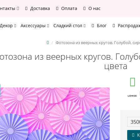
онтакты
Доставка
Оплата
О нас
Декор
Аксессуары
Сладкий стол
Блог
Распрода
Фотозона из веерных кругов. Голубой, си
отозона из веерных кругов. Голу
цвета
350
К