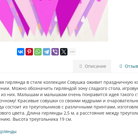
Описание
Отзыво
я гирлянда в стиле коллекции Совушка оживит праздничную ко
ии. Можно обозначить гирляндой зону сладкого стола, игрову
из них. Малышам и малышкам очень понравится идея такого сти
зочному! Красивые совушки со своими мудрыми и очаровательн
а состоит из треугольников с различными принтами, изготовле
вого цвета. Длина гирлянды 2,5 м, а расстояние между треуг
нию. Высота треугольника 19 см.
ирлянды