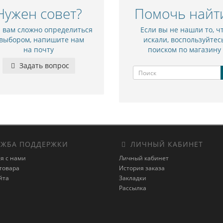
Нужен совет?
Помочь найт
и вам сложно определиться
Если вы не нашли то, ч
 выбором, напишите нам
искали, воспользуйтес
на почту
поиском по магазину
Задать вопрос
ЖБА ПОДДЕРЖКИ
ЛИЧНЫЙ КАБИНЕТ
я с нами
Личный кабинет
товара
История заказа
йта
Закладки
Рассылка