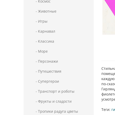
- Космос
- Животные
- Игры
- Карнавал
- Классика
- Море
- Персонажи
Стильна
- Путешествия
помещен
каждую 
- Супергерои
по-ска
Гирлянд
- Транспорт и роботы
фиолето
усмотре
- Фрукты и сладости
Теги:
г
- Тропики радуга цветы