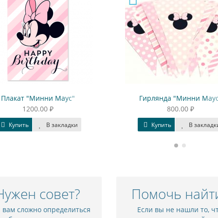
Плакат "Минни Маус"
Гирлянда "Минни Маус
1200.00 ₽
800.00 ₽
Купить
В закладки
Купить
В закладк
Нужен совет?
Помочь найт
и вам сложно определиться
Если вы не нашли то, ч