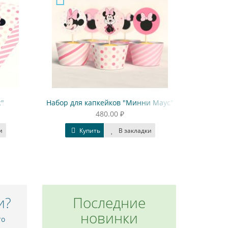
"
Набор для капкейков "Минни Маус"
Набор бу
480.00 ₽
и
Купить
В закладки
и?
Последние
новинки
то