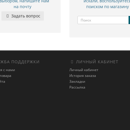
 выбором, напишите нам
искали, воспользуйтес
на почту
поиском по магазину
Задать вопрос
ЖБА ПОДДЕРЖКИ
ЛИЧНЫЙ КАБИНЕТ
я с нами
Личный кабинет
товара
История заказа
йта
Закладки
Рассылка