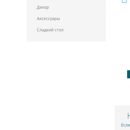
Декор
Аксессуары
Сладкий стол
Колпаки "Минни Маус"
840.00 ₽
Купить
В закладки
Есл